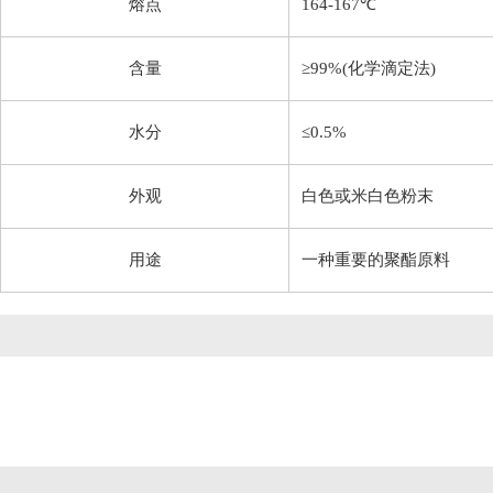
熔点
164-167℃
含量
≥99%(化学滴定法)
水分
≤0.5%
外观
白色或米白色粉末
用途
一种重要的聚酯原料